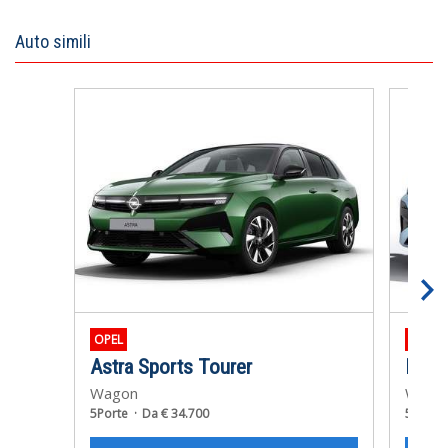
Auto simili
OPEL
PEUGE
Astra Sports Tourer
Nuov
Wagon
Wago
5Porte
Da € 34.700
5Porte