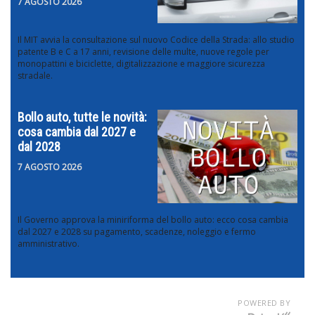
7 AGOSTO 2026
Il MIT avvia la consultazione sul nuovo Codice della Strada: allo studio
patente B e C a 17 anni, revisione delle multe, nuove regole per
monopattini e biciclette, digitalizzazione e maggiore sicurezza
stradale.
Bollo auto, tutte le novità:
cosa cambia dal 2027 e
dal 2028
7 AGOSTO 2026
Il Governo approva la miniriforma del bollo auto: ecco cosa cambia
dal 2027 e 2028 su pagamento, scadenze, noleggio e fermo
amministrativo.
POWERED BY