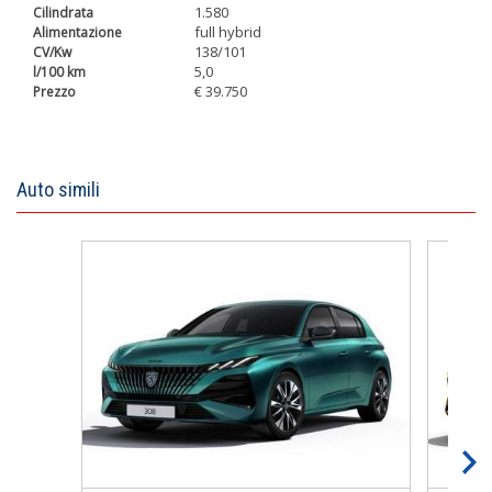
1.580
full hybrid
138/101
5,0
€ 39.750
Auto simili