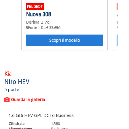
PEUGEOT
OPEL
Nuova 308
Astra
Berlina 2 Vol.
Berlin
5Porte
Da € 33.650
5Porte
Scopri il modello
Kia
Niro HEV
5 porte
Guarda la galleria
1.6 GDi HEV GPL DCT6 Business
1.580
full hybrid