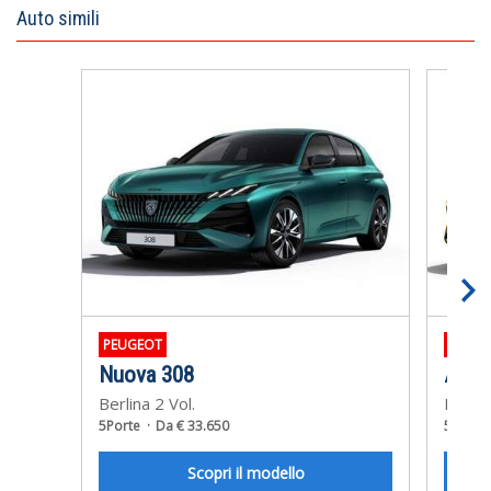
Auto simili
PEUGEOT
OPEL
Nuova 308
Astra
Berlina 2 Vol.
Berlin
5Porte
Da € 33.650
5Porte
Scopri il modello