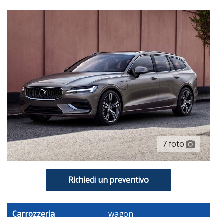
12,30 Schermo Display Pannello Strumenti 1, 31,2 E
Controllo Con Rotella, 9,00 Schermo Display Touch Screen,
Plancia Centrale 1, 22,9, Fisso E No
Computer Con Consumo Medio
Indic. Pressione Insuff. Pneumatici Display Pressione
Pannello Strumenti Con Schermo Tft E Parabrezza
Riconfigurabile
Riconoscimento Segnaletica Stradale
Inserti Pregiati: Nero Pianoforte Sulla Consolle Centrale E
Alluminio+pelle Sintetica Sul Cruscotto
7 foto
Tappetini
Portabicchiere Ai Sedili Anteriori E Sedili Post.
Richiedi un preventivo
14 Altoparlanti Harman/kardon E Subwoofer
Comandi Audio Al Volante
Carrozzeria
wagon