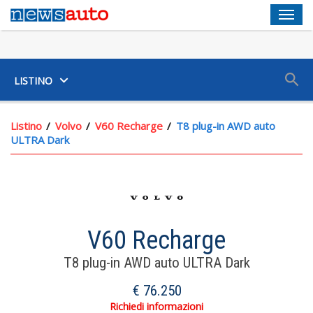
Men
SUV
LISTINO
Listino
Volvo
V60 Recharge
T8 plug-in AWD auto
ULTRA Dark
Chiusura Centralizzata Scheda
V60 Recharge
Servosterzo Ad Assistenza Variabile, Elettrico E
Cremagliera Variabile
T8 plug-in AWD auto ULTRA Dark
Volante In Alluminio+pelle Reg. In Altezza, Reg. In
€ 76.250
Profondità, Riscaldato E Multifunzione
Richiedi informazioni