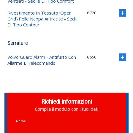
Ventilati - Sedile Di Tipo Comfort
Rivestimento In Tessuto ‘open
€ 720
Grid’/pelle Nappa Antracite - Sedili
Di Tipo Contour
Serrature
Volvo Guard Alarm - Antifurto Con
€ 550
Allarme E Telecomando
Richiedi informazioni
Compila il modulo con i tuoi dati
Nome