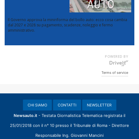
Il Governo approva la miniriforma del bollo auto: ecco cosa cambia
dal 2027 e 2028 su pagamento, scadenze, noleggio e fermo
amministrativo.
POWERED BY
Terms of service
CHI SIAMO
CONTATTI
NEWSLETTER
Newsauto.it
- Testata Giornalistica Telematica registrata il
25/01/2018 con il n° 10 presso il Tribunale di Roma - Direttore
Responsabile Ing. Giovanni Mancini