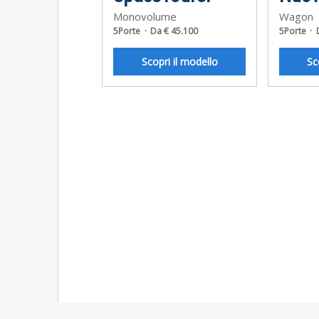
Monovolume
Wagon
5Porte
Da € 45.100
5Porte
Scopri il modello
Sc