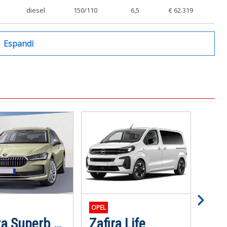
diesel
150/110
6,5
€ 62.319
Espandi
OPEL
MERC
Nuova Superb Wagon
Zafira Life