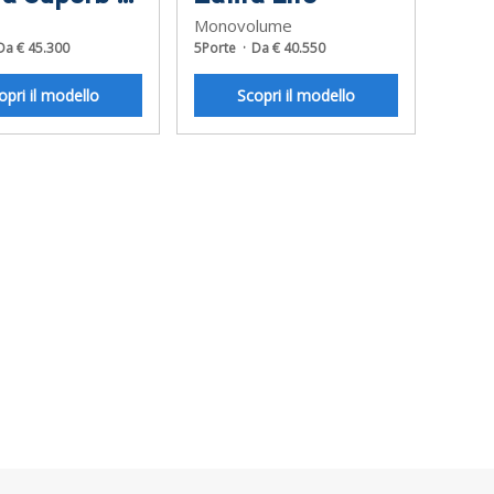
Monovolume
Wago
Da € 45.300
5Porte
Da € 40.550
5Porte
opri il modello
Scopri il modello