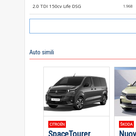
2.0 TDI 150cv Life DSG
1.968
Auto simili
CITROËN
ŠKODA
SpaceTourer