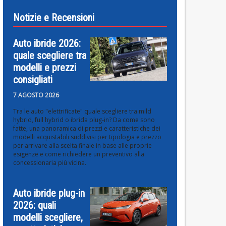
Notizie e Recensioni
Auto ibride 2026:
quale scegliere tra
modelli e prezzi
consigliati
7 AGOSTO 2026
Tra le auto "elettrificate" quale scegliere tra mild
hybrid, full hybrid o ibrida plug-in? Da come sono
fatte, una panoramica di prezzi e caratteristiche dei
modelli acquistabili suddivisi per tipologia e prezzo
per arrivare alla scelta finale in base alle proprie
esigenze e come richiedere un preventivo alla
concessionaria più vicina.
Auto ibride plug-in
2026: quali
modelli scegliere,