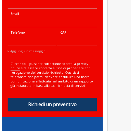
Email
Telefono
CAP
Aggiungi un messaggio
Cliccando il pulsante sottostante accetti la
privacy
policy
e di essere contatto al fine di procedere con
l'erogazione del servizio richiesto. Qualsiasi
telefonata che potrai ricevere costituirà una mera
comunicazione effettuata nell'ambito di un rapporto
già instaurato in base alla tua richiesta di servizi.
Richiedi un preventivo