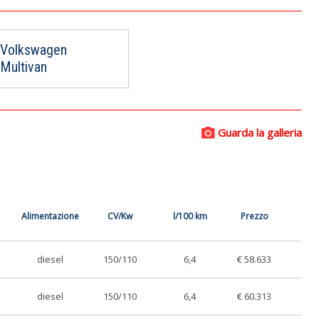
Volkswagen
Multivan
Guarda la galleria
Alimentazione
CV/Kw
l/100 km
Prezzo
diesel
150/110
6,4
€ 58.633
diesel
150/110
6,4
€ 60.313