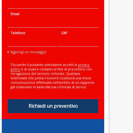
Email
Telefono
CAP
Aggiungi un messaggio
Cliccando il pulsante sottostante accetti la
privacy
policy
e di essere contatto al fine di procedere con
l'erogazione del servizio richiesto. Qualsiasi
telefonata che potrai ricevere costituirà una mera
comunicazione effettuata nell'ambito di un rapporto
già instaurato in base alla tua richiesta di servizi.
Richiedi un preventivo