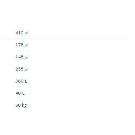
410
cm
178
cm
ook Alluminio Sul Cruscotto
148
cm
255
cm
r
380 L
40 L
80 kg