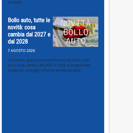
stradale.
Bollo auto, tutte le
novità: cosa
cambia dal 2027 e
dal 2028
7 AGOSTO 2026
Il Governo approva la miniriforma del bollo auto:
ecco cosa cambia dal 2027 e 2028 su pagamento,
scadenze, noleggio e fermo amministrativo.