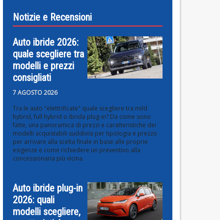
Notizie e Recensioni
Auto ibride 2026:
quale scegliere tra
modelli e prezzi
consigliati
7 AGOSTO 2026
Tra le auto "elettrificate" quale scegliere tra mild
hybrid, full hybrid o ibrida plug-in? Da come sono
fatte, una panoramica di prezzi e caratteristiche dei
modelli acquistabili suddivisi per tipologia e prezzo
per arrivare alla scelta finale in base alle proprie
esigenze e come richiedere un preventivo alla
concessionaria più vicina.
Auto ibride plug-in
2026: quali
modelli scegliere,