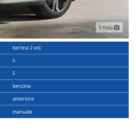
5 foto
berlina 2 vol.
5
5
benzina
anteriore
manuale