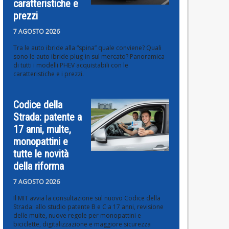
caratteristiche e
prezzi
7 AGOSTO 2026
Tra le auto ibride alla “spina” quale conviene? Quali
sono le auto ibride plug-in sul mercato? Panoramica
di tutti i modelli PHEV acquistabili con le
caratteristiche e i prezzi.
Codice della
Strada: patente a
17 anni, multe,
monopattini e
tutte le novità
della riforma
7 AGOSTO 2026
Il MIT avvia la consultazione sul nuovo Codice della
Strada: allo studio patente B e C a 17 anni, revisione
delle multe, nuove regole per monopattini e
biciclette, digitalizzazione e maggiore sicurezza