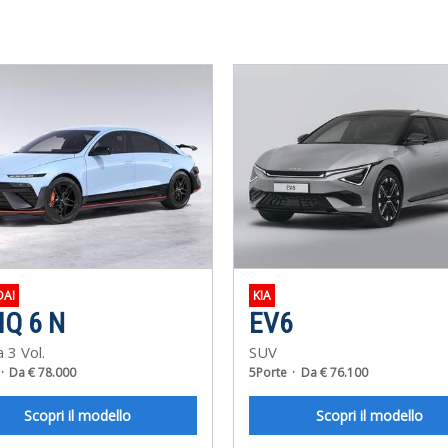
AI
KIA
IQ 6 N
EV6
a 3 Vol.
SUV
Da € 78.000
5Porte
Da € 76.100
Scopri il modello
Scopri il modello