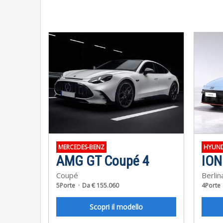
MERCEDES-BENZ
HYUND
AMG GT Coupé 4
ION
Coupé
Berlin
5Porte
Da € 155.060
4Porte
Scopri il modello