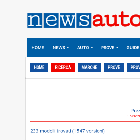
HOME
NEWS
AUTO
PROVE
GUIDE
HOME
RICERCA
MARCHE
PROVE
PROV
Pre
1
Selez
233 modelli trovati (1547 versioni)