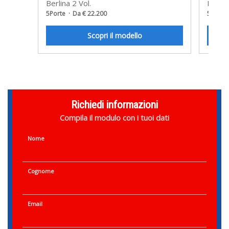
Berlina 2 Vol.
Berlin
5Porte
Da € 22.200
5Porte
Scopri il modello
Richiedi informazioni
Compila il modulo con i tuoi dati
Nome
Cognome
Email