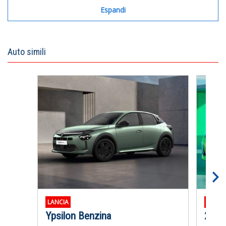
Espandi
Auto simili
LANCIA
PEUGE
Ypsilon Benzina
208