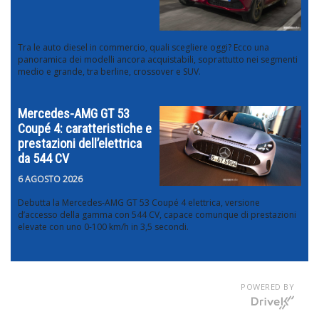
Tra le auto diesel in commercio, quali scegliere oggi? Ecco una
panoramica dei modelli ancora acquistabili, soprattutto nei segmenti
medio e grande, tra berline, crossover e SUV.
Mercedes-AMG GT 53
Coupé 4: caratteristiche e
prestazioni dell’elettrica
da 544 CV
6 AGOSTO 2026
Debutta la Mercedes-AMG GT 53 Coupé 4 elettrica, versione
d’accesso della gamma con 544 CV, capace comunque di prestazioni
elevate con uno 0-100 km/h in 3,5 secondi.
POWERED BY