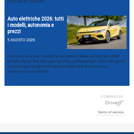
poco più di 3 secondi.
Auto elettriche 2026: tutti
i modelli, autonomia e
prezzi
5 AGOSTO 2026
Panoramica di tutti i modelli acquistabili in Italia sul mercato, dalle
piccole citycar fino alle supersportive, passando per i SUV. Una guida
completa per scegliere la tua auto elettrica in base a prezzi,
autonomia e prestazioni.
POWERED BY
Terms of service