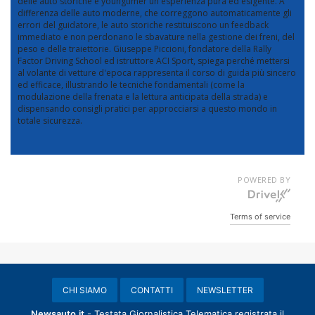
delle auto storiche e youngtimer un'esperienza pura ed esigente. A
differenza delle auto moderne, che correggono automaticamente gli
errori del guidatore, le auto storiche restituiscono un feedback
immediato e non perdonano le sbavature nella gestione dei freni, del
peso e delle traiettorie. Giuseppe Piccioni, fondatore della Rally
Factor Driving School ed istruttore ACI Sport, spiega perché mettersi
al volante di vetture d'epoca rappresenta il corso di guida più sincero
ed efficace, illustrando le tecniche fondamentali (come la
modulazione della frenata e la lettura anticipata della strada) e
dispensando consigli pratici per approcciarsi a questo mondo in
totale sicurezza.
POWERED BY
Terms of service
CHI SIAMO
CONTATTI
NEWSLETTER
Newsauto.it
- Testata Giornalistica Telematica registrata il