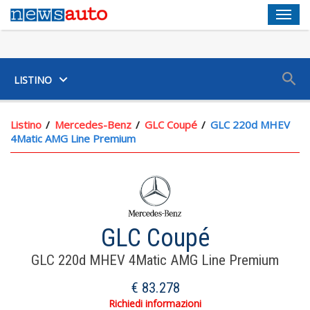
Men
SUV
LISTINO
Chiusura Centralizzata Scheda
Listino
Mercedes-Benz
GLC Coupé
GLC 220d MHEV
4Matic AMG Line Premium
Portabicchiere Ai Sedili Anteriori
12,30 Schermo Display Pannello Strumenti 1 E 31,2, 11,90
Schermo Display Touch Screen, Plancia Centrale 1, 30,2,
Fisso, No E Televisione
Computer Con Consumo Medio
GLC Coupé
Indic. Pressione Insuff. Pneumatici Display Pressione E
GLC 220d MHEV 4Matic AMG Line Premium
Sensore Sul Cerchio
€ 83.278
Pannello Strumenti Con Schermo Tft Riconfigurabile
Richiedi informazioni