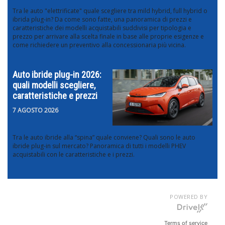
Tra le auto "elettrificate" quale scegliere tra mild hybrid, full hybrid o
ibrida plug-in? Da come sono fatte, una panoramica di prezzi e
caratteristiche dei modelli acquistabili suddivisi per tipologia e
prezzo per arrivare alla scelta finale in base alle proprie esigenze e
come richiedere un preventivo alla concessionaria più vicina.
Auto ibride plug-in 2026:
quali modelli scegliere,
caratteristiche e prezzi
7 AGOSTO 2026
Tra le auto ibride alla “spina” quale conviene? Quali sono le auto
ibride plug-in sul mercato? Panoramica di tutti i modelli PHEV
acquistabili con le caratteristiche e i prezzi.
POWERED BY
Terms of service