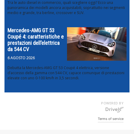
Tra le auto diesel in commercio, quali scegliere oggi? Ecco una
panoramica dei modelli ancora acquistabili, soprattutto nei segmenti
medio e grande, tra berline, crossover e SUV.
Mercedes-AMG GT 53
Coupé 4: caratteristiche e
prestazioni dell’elettrica
da 544 CV
6 AGOSTO 2026
Debutta la Mercedes-AMG GT 53 Coupé 4 elettrica, versione
d’accesso della gamma con 544 CV, capace comunque di prestazioni
elevate con uno 0-100 km/h in 3,5 secondi.
POWERED BY
Terms of service