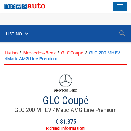
Men
SUV
LISTINO
Chiusura Centralizzata Scheda
Listino
Mercedes-Benz
GLC Coupé
GLC 200 MHEV
4Matic AMG Line Premium
Portabicchiere Ai Sedili Anteriori
12,30 Schermo Display Pannello Strumenti 1 E 31,2, 11,90
Schermo Display Touch Screen, Plancia Centrale 1, 30,2,
Fisso, No E Televisione
Computer Con Consumo Medio
GLC Coupé
Indic. Pressione Insuff. Pneumatici Display Pressione E
GLC 200 MHEV 4Matic AMG Line Premium
Sensore Sul Cerchio
€ 81.875
Pannello Strumenti Con Schermo Tft Riconfigurabile
Richiedi informazioni