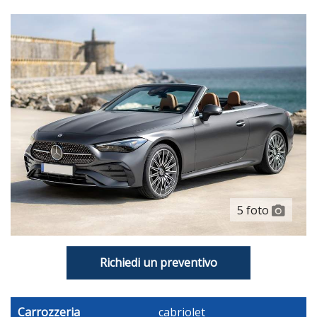
Tappetini
Servosterzo Ad Assistenza Variabile, Elettrico E
Cremagliera Variabile
Volante In Alluminio+pelle Reg. Elettricamente, Reg. In
Altezza, Reg. In Profondità, Multifunzione E Comandi Touch
Assistenza Al Parcheggio Posteriore, Parch Compl
Autom/perpend/uscita E Frenata Automatica Durante
Parcheggio
Attivazione Vocale Del Fabbircante E Ai Powered
Built-In Internet Browser
5 foto
Connessione Bluetooth
Indicazione Spazio Di Parcheggio
Richiedi un preventivo
Limitatore Di Velocità
Memoria Interna/hd
Carrozzeria
cabriolet