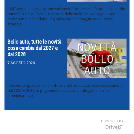
Il MIT avvia la consultazione sul nuovo Codice della Strada: allo studio
patente B e C a 17 anni, revisione delle multe, nuove regole per
monopattini e biciclette, digitalizzazione e maggiore sicurezza
stradale.
Bollo auto, tutte le novità:
cosa cambia dal 2027 e
dal 2028
7 AGOSTO 2026
Il Governo approva la miniriforma del bollo auto: ecco cosa cambia
dal 2027 e 2028 su pagamento, scadenze, noleggio e fermo
amministrativo.
POWERED BY