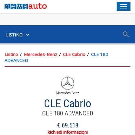
Men
SUV
LISTINO
Listino
Mercedes-Benz
CLE Cabrio
CLE 180
ADVANCED
Chiusura Centralizzata Scheda
CLE Cabrio
Portabicchiere Ai Sedili Anteriori
CLE 180 ADVANCED
Inserti Pregiati: Nero Pianoforte Sulla Consolle Centrale,
€ 69.518
Pelle Sintetica Sulle Portiere E Pelle Sintetica Sul Cruscotto
Richiedi informazioni