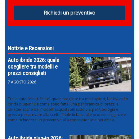
Richiedi un preventivo
Notizie e Recensioni
Auto ibride 2026: quale
scegliere tra modelli e
prezzi consigliati
7 AGOSTO 2026
Tra le auto "elettrificate" quale scegliere tra mild hybrid, full hybrid o
ibrida plug-in? Da come sono fatte, una panoramica di prezzi e
caratteristiche dei modelli acquistabili suddivisi per tipologia e
prezzo per arrivare alla scelta finale in base alle proprie esigenze e
come richiedere un preventivo alla concessionaria più vicina.
Auto ibride plug-in 2026: