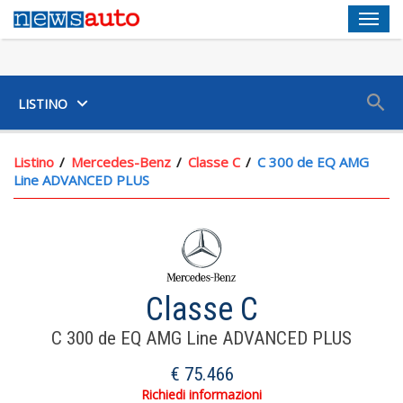
Men
SUV
LISTINO
Listino
Mercedes-Benz
Classe C
C 300 de EQ AMG
Line ADVANCED PLUS
Servosterzo Ad Assistenza Variabile E Elettrico
Classe C
Volante In Alluminio+pelle Reg. Elettricamente, Reg. In
C 300 de EQ AMG Line ADVANCED PLUS
Altezza, Reg. In Profondità, Multifunzione E Comandi Touch
€ 75.466
Portabicchiere Ai Sedili Anteriori E Sedili Post.
Richiedi informazioni