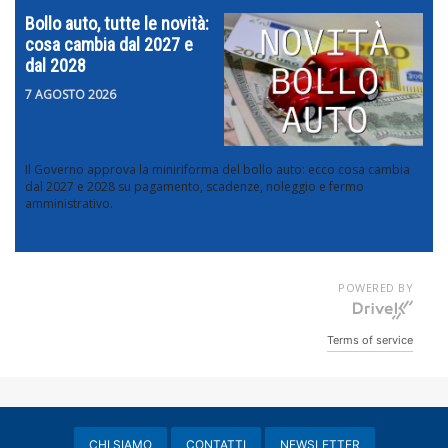
Bollo auto, tutte le novità:
cosa cambia dal 2027 e
dal 2028
7 AGOSTO 2026
Il Governo approva la miniriforma del bollo auto: ecco cosa cambia
dal 2027 e 2028 su pagamento, scadenze, noleggio e fermo
amministrativo.
POWERED BY
Terms of service
CHI SIAMO
CONTATTI
NEWSLETTER