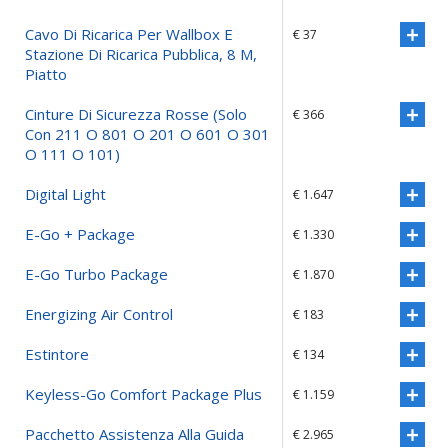
Cavo Di Ricarica Per Wallbox E
€ 37
Stazione Di Ricarica Pubblica, 8 M,
Piatto
Cinture Di Sicurezza Rosse (solo
€ 366
Con 211 O 801 O 201 O 601 O 301
O 111 O 101)
Digital Light
€ 1.647
E-Go + Package
€ 1.330
E-Go Turbo Package
€ 1.870
Energizing Air Control
€ 183
Estintore
€ 134
Keyless-Go Comfort Package Plus
€ 1.159
Pacchetto Assistenza Alla Guida
€ 2.965