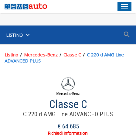
Men
SUV
LISTINO
Listino
Mercedes-Benz
Classe C
C 220 d AMG Line
ADVANCED PLUS
Classe C
Servosterzo Ad Assistenza Variabile E Elettrico
C 220 d AMG Line ADVANCED PLUS
Volante In Alluminio+pelle Reg. Elettricamente, Reg. In
Altezza, Reg. In Profondità, Multifunzione E Comandi Touch
€ 64.685
Portabicchiere Ai Sedili Anteriori E Sedili Post.
Richiedi informazioni