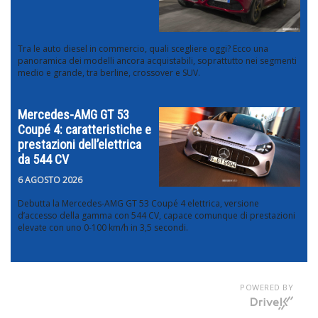
Tra le auto diesel in commercio, quali scegliere oggi? Ecco una
panoramica dei modelli ancora acquistabili, soprattutto nei segmenti
medio e grande, tra berline, crossover e SUV.
Mercedes-AMG GT 53
Coupé 4: caratteristiche e
prestazioni dell’elettrica
da 544 CV
6 AGOSTO 2026
Debutta la Mercedes-AMG GT 53 Coupé 4 elettrica, versione
d’accesso della gamma con 544 CV, capace comunque di prestazioni
elevate con uno 0-100 km/h in 3,5 secondi.
POWERED BY