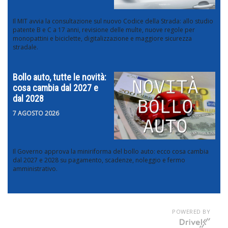
Il MIT avvia la consultazione sul nuovo Codice della Strada: allo studio
patente B e C a 17 anni, revisione delle multe, nuove regole per
monopattini e biciclette, digitalizzazione e maggiore sicurezza
stradale.
Bollo auto, tutte le novità:
cosa cambia dal 2027 e
dal 2028
7 AGOSTO 2026
Il Governo approva la miniriforma del bollo auto: ecco cosa cambia
dal 2027 e 2028 su pagamento, scadenze, noleggio e fermo
amministrativo.
POWERED BY