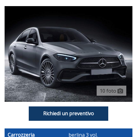
Portabicchiere Ai Sedili Anteriori E Sedili Post.
Inserti Pregiati: Nero Pianoforte Sulla Consolle Centrale,
Nero Pianoforte Sulle Portiere E Look Alluminio Sul
Cruscotto
Tappetini
12,30 Schermo Display Pannello Strumenti 1 E 31,2, 11,90
Schermo Display Touch Screen, Plancia Centrale 1, 30,2,
Fisso, No E Televisione
Computer Con Consumo Medio
Indic. Pressione Insuff. Pneumatici Display Pressione E
Sensore Sul Cerchio
10 foto
Pannello Strumenti Con Schermo Tft Riconfigurabile
Riconoscimento Segnaletica Stradale
Richiedi un preventivo
Assistenza Al Parcheggio Posteriore, Parch Compl
Autom/perpend. E Frenata Automatica Durante Parcheggio
Carrozzeria
berlina 3 vol.