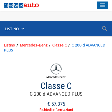
Men
SUV
LISTINO
Listino
Mercedes-Benz
Classe C
C 200 d ADVANCED
PLUS
Classe C
Servosterzo Ad Assistenza Variabile E Elettrico
C 200 d ADVANCED PLUS
Volante In Alluminio+pelle Reg. Elettricamente, Reg. In
€ 57.375
Altezza, Reg. In Profondità, Multifunzione E Comandi Touch
Richiedi informazioni