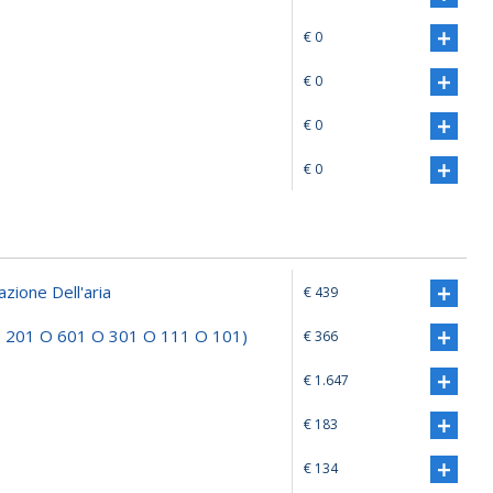
€ 0
€ 0
€ 0
€ 0
zione Dell'aria
€ 439
 O 201 O 601 O 301 O 111 O 101)
€ 366
€ 1.647
€ 183
€ 134