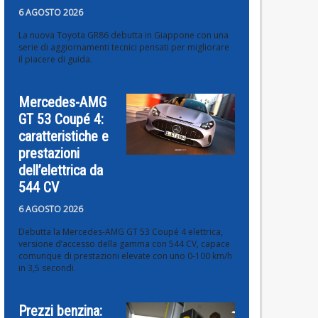
6 AGOSTO 2026
La nuova Toyota GR86 debutta in Giappone con una
serie di aggiornamenti tecnici pensati per migliorare
il piacere di guida.
Mercedes-AMG
GT 53 Coupé 4:
caratteristiche e
prestazioni
dell’elettrica da
544 CV
6 AGOSTO 2026
Debutta la Mercedes-AMG GT 53 Coupé 4 elettrica,
versione d’accesso della gamma con 544 CV, capace
comunque di prestazioni elevate con uno 0-100 km/h
in 3,5 secondi.
Prezzi benzina: