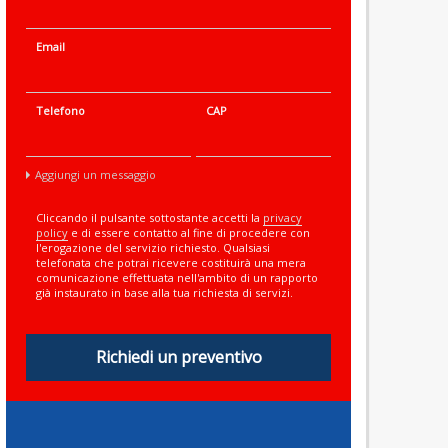
Email
Telefono
CAP
Aggiungi un messaggio
Cliccando il pulsante sottostante accetti la
privacy
policy
e di essere contatto al fine di procedere con
l'erogazione del servizio richiesto. Qualsiasi
telefonata che potrai ricevere costituirà una mera
comunicazione effettuata nell'ambito di un rapporto
già instaurato in base alla tua richiesta di servizi.
Richiedi un preventivo