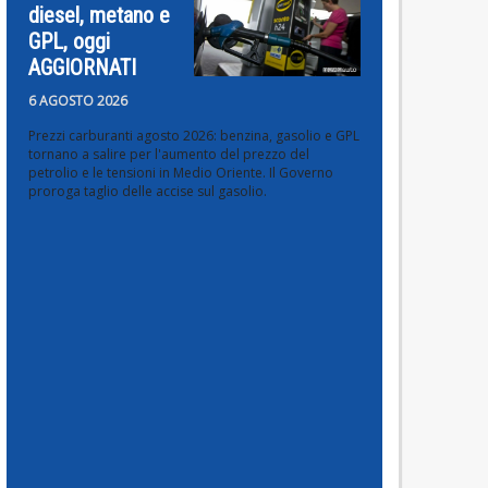
diesel, metano e
GPL, oggi
AGGIORNATI
6 AGOSTO 2026
Prezzi carburanti agosto 2026: benzina, gasolio e GPL
tornano a salire per l'aumento del prezzo del
petrolio e le tensioni in Medio Oriente. Il Governo
proroga taglio delle accise sul gasolio.