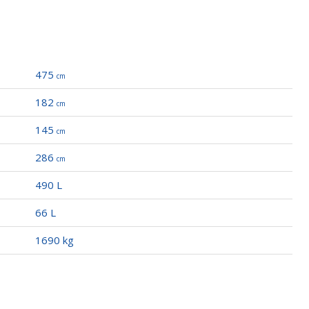
e
l Autom/perpend. E Frenata Automatica Durante Parcheggio
475
cm
182
cm
145
cm
286
cm
490 L
66 L
t.
1690 kg
ore Esterno E Posizione Volante