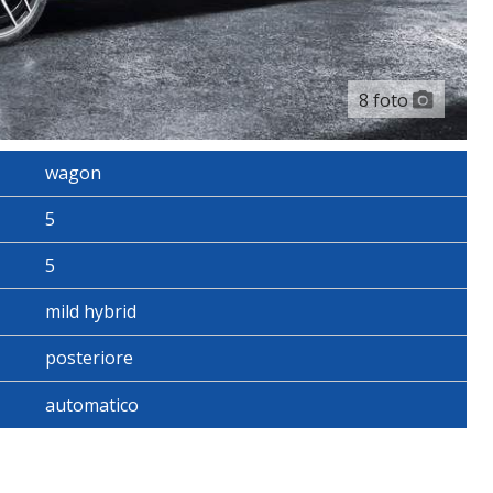
8 foto
g. In Altezza, Reg. In Profondità, Multifunzione E Comandi
wagon
5
ntrale, Nero Pianoforte Sulle Portiere E Look Alluminio Sul
5
mild hybrid
posteriore
2, 11,90 Schermo Display Touch Screen, Plancia Centrale 1,
automatico
one E Sensore Sul Cerchio