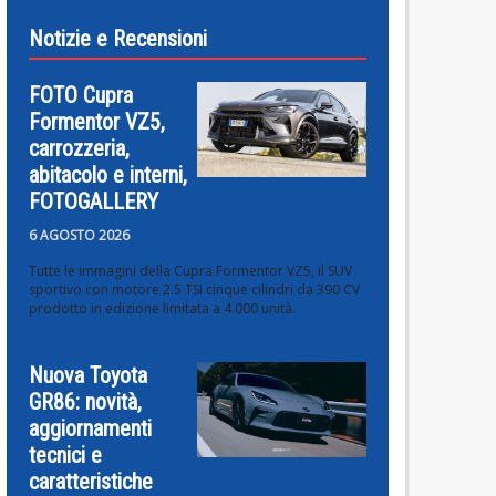
Notizie e Recensioni
FOTO Cupra
Formentor VZ5,
carrozzeria,
abitacolo e interni,
FOTOGALLERY
6 AGOSTO 2026
Tutte le immagini della Cupra Formentor VZ5, il SUV
sportivo con motore 2.5 TSI cinque cilindri da 390 CV
prodotto in edizione limitata a 4.000 unità.
Nuova Toyota
GR86: novità,
aggiornamenti
tecnici e
caratteristiche