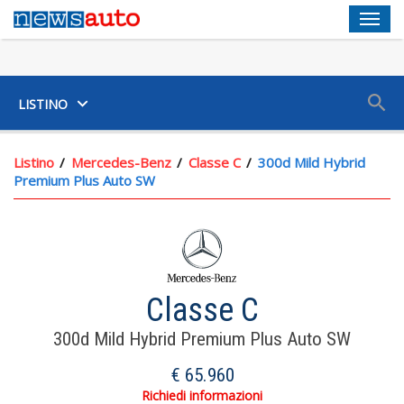
Men
SUV
LISTINO
Listino
Mercedes-Benz
Classe C
300d Mild Hybrid
Premium Plus Auto SW
Servosterzo Ad Assistenza Variabile E Elettrico
Volante In Alluminio+pelle Reg. Elettricamente, Reg. In
Altezza, Reg. In Profondità, Multifunzione E Comandi Touch
Classe C
Portabicchiere Ai Sedili Anteriori E Sedili Post.
300d Mild Hybrid Premium Plus Auto SW
Inserti Pregiati: Nero Pianoforte Sulla Consolle Centrale,
€ 65.960
Nero Pianoforte Sulle Portiere E Look Alluminio Sul
Cruscotto
Richiedi informazioni