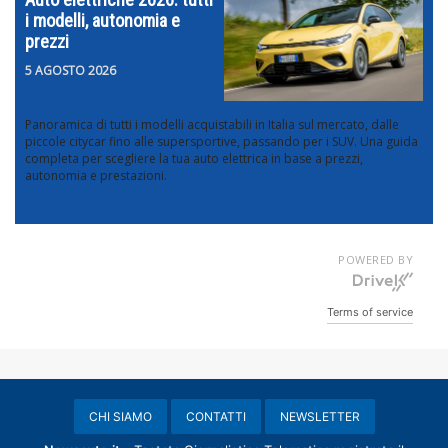
i modelli, autonomia e
prezzi
5 AGOSTO 2026
Panoramica di tutti i modelli acquistabili in Italia sul mercato, dalle
piccole citycar fino alle supersportive, passando per i SUV. Una guida
completa per scegliere la tua auto elettrica in base a prezzi,
autonomia e prestazioni.
POWERED BY
Terms of service
CHI SIAMO
CONTATTI
NEWSLETTER