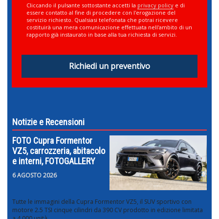
Cliccando il pulsante sottostante accetti la
privacy policy
e di
essere contatto al fine di procedere con l'erogazione del
servizio richiesto. Qualsiasi telefonata che potrai ricevere
costituirà una mera comunicazione effettuata nell'ambito di un
rapporto già instaurato in base alla tua richiesta di servizi.
Richiedi un preventivo
Notizie e Recensioni
FOTO Cupra Formentor
VZ5, carrozzeria, abitacolo
e interni, FOTOGALLERY
6 AGOSTO 2026
Tutte le immagini della Cupra Formentor VZ5, il SUV sportivo con
motore 2.5 TSI cinque cilindri da 390 CV prodotto in edizione limitata
a 4.000 unità.