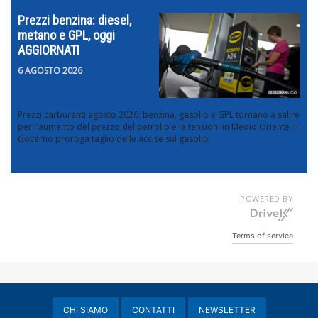
Prezzi benzina: diesel,
metano e GPL, oggi
AGGIORNATI
6 AGOSTO 2026
Prezzi carburanti agosto 2026: benzina, gasolio e GPL tornano a salire
per l'aumento del prezzo del petrolio e le tensioni in Medio Oriente. Il
Governo proroga taglio delle accise sul gasolio.
POWERED BY
Terms of service
CHI SIAMO
CONTATTI
NEWSLETTER