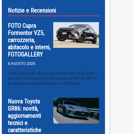
Notizie e Recensioni
FOTO Cupra
Formentor VZ5,
carrozzeria,
abitacolo e interni,
FOTOGALLERY
6 AGOSTO 2026
Tutte le immagini della Cupra Formentor VZ5, il SUV
sportivo con motore 2.5 TSI cinque cilindri da 390 CV
prodotto in edizione limitata a 4.000 unità.
Nuova Toyota
GR86: novità,
aggiornamenti
tecnici e
caratteristiche