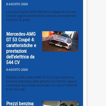
6 AGOSTO 2026
La nuova Toyota GR86 debutta in Giappone con una
serie di aggiornamenti tecnici pensati per migliorare
il piacere di guida.
Mercedes-AMG
GT 53 Coupé 4:
caratteristiche e
prestazioni
dell’elettrica da
544 CV
6 AGOSTO 2026
Debutta la Mercedes-AMG GT 53 Coupé 4 elettrica,
versione d’accesso della gamma con 544 CV, capace
comunque di prestazioni elevate con uno 0-100 km/h
in 3,5 secondi.
Prezzi benzina: