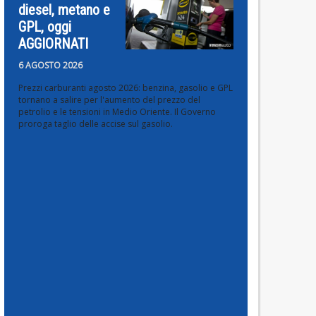
diesel, metano e
GPL, oggi
AGGIORNATI
6 AGOSTO 2026
Prezzi carburanti agosto 2026: benzina, gasolio e GPL
tornano a salire per l'aumento del prezzo del
petrolio e le tensioni in Medio Oriente. Il Governo
proroga taglio delle accise sul gasolio.