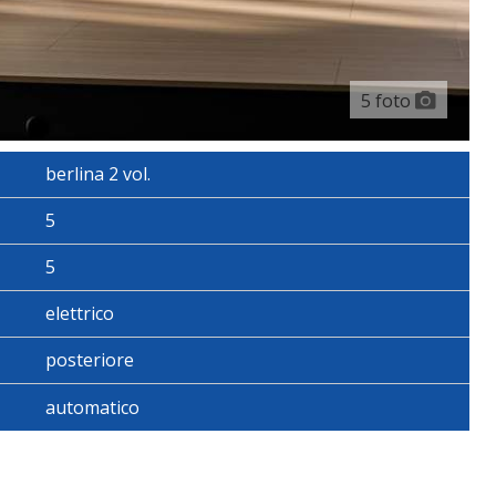
5 foto
berlina 2 vol.
5
5
elettrico
tore A Controllo Automatico
posteriore
li Post.
automatico
 E Filtro Al Plasma Comandi Touch Screen E Pompa Calore
, Scamosciato Sulle Portiere E Legno+scamosciato Sul