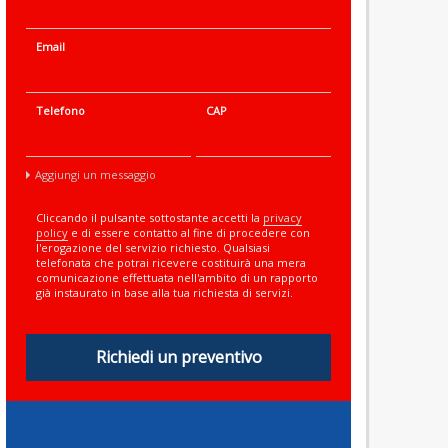
Email
Telefono
CAP
Aggiungi un messaggio
Cliccando il pulsante sottostante accetti la
privacy
policy
e di essere contatto al fine di procedere con
l'erogazione del servizio richiesto. Qualsiasi
telefonata che potrai ricevere costituirà una mera
comunicazione effettuata nell'ambito di un rapporto
già instaurato in base alla tua richiesta di servizi.
Richiedi un preventivo