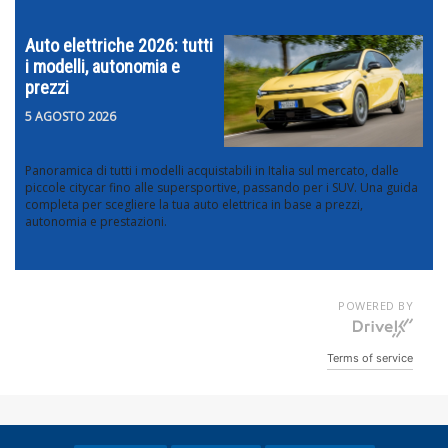
Auto elettriche 2026: tutti
i modelli, autonomia e
prezzi
5 AGOSTO 2026
Panoramica di tutti i modelli acquistabili in Italia sul mercato, dalle
piccole citycar fino alle supersportive, passando per i SUV. Una guida
completa per scegliere la tua auto elettrica in base a prezzi,
autonomia e prestazioni.
POWERED BY
Terms of service