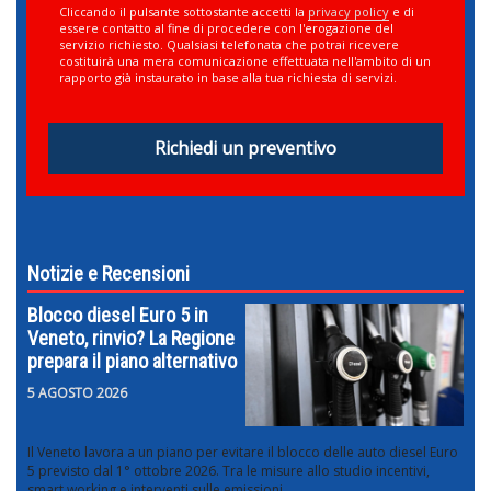
Cliccando il pulsante sottostante accetti la
privacy policy
e di
essere contatto al fine di procedere con l'erogazione del
servizio richiesto. Qualsiasi telefonata che potrai ricevere
costituirà una mera comunicazione effettuata nell'ambito di un
rapporto già instaurato in base alla tua richiesta di servizi.
Richiedi un preventivo
Notizie e Recensioni
Blocco diesel Euro 5 in
Veneto, rinvio? La Regione
prepara il piano alternativo
5 AGOSTO 2026
Il Veneto lavora a un piano per evitare il blocco delle auto diesel Euro
5 previsto dal 1° ottobre 2026. Tra le misure allo studio incentivi,
smart working e interventi sulle emissioni.