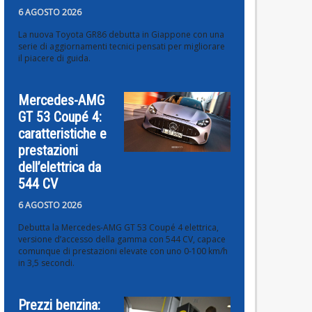
6 AGOSTO 2026
La nuova Toyota GR86 debutta in Giappone con una
serie di aggiornamenti tecnici pensati per migliorare
il piacere di guida.
Mercedes-AMG
GT 53 Coupé 4:
caratteristiche e
prestazioni
dell’elettrica da
544 CV
6 AGOSTO 2026
Debutta la Mercedes-AMG GT 53 Coupé 4 elettrica,
versione d’accesso della gamma con 544 CV, capace
comunque di prestazioni elevate con uno 0-100 km/h
in 3,5 secondi.
Prezzi benzina: