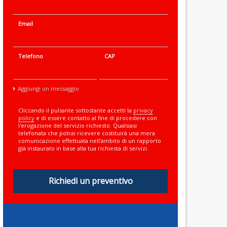
Email
Telefono
CAP
Aggiungi un messaggio
Cliccando il pulsante sottostante accetti la
privacy
policy
e di essere contatto al fine di procedere con
l'erogazione del servizio richiesto. Qualsiasi
telefonata che potrai ricevere costituirà una mera
comunicazione effettuata nell'ambito di un rapporto
già instaurato in base alla tua richiesta di servizi.
Richiedi un preventivo