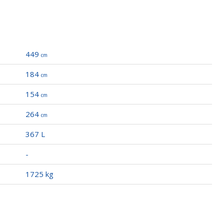
one E Sensore Sul Cerchio
e
449
cm
184
cm
154
cm
264
cm
 Filtro Al Plasma Diffusore Fragranze E Riscaldatore Elettrico
367 L
r
-
1725 kg
cofano Post.