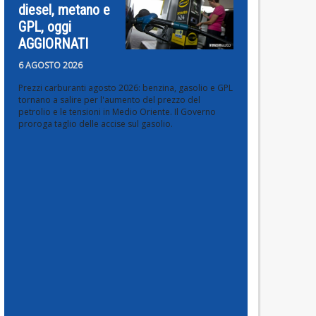
diesel, metano e
GPL, oggi
AGGIORNATI
6 AGOSTO 2026
Prezzi carburanti agosto 2026: benzina, gasolio e GPL
tornano a salire per l'aumento del prezzo del
petrolio e le tensioni in Medio Oriente. Il Governo
proroga taglio delle accise sul gasolio.