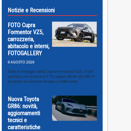
Notizie e Recensioni
FOTO Cupra
Formentor VZ5,
carrozzeria,
abitacolo e interni,
FOTOGALLERY
6 AGOSTO 2026
Tutte le immagini della Cupra Formentor VZ5, il SUV
sportivo con motore 2.5 TSI cinque cilindri da 390 CV
prodotto in edizione limitata a 4.000 unità.
Nuova Toyota
GR86: novità,
aggiornamenti
tecnici e
caratteristiche