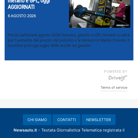
metano e GPL, oggi
AGGIORNATI
6 AGOSTO 2026
Prezzi carburanti agosto 2026: benzina, gasolio e GPL tornano a salire
per l'aumento del prezzo del petrolio e le tensioni in Medio Oriente. Il
Governo proroga taglio delle accise sul gasolio.
POWERED BY
Terms of service
CHI SIAMO
CONTATTI
NEWSLETTER
Newsauto.it
- Testata Giornalistica Telematica registrata il