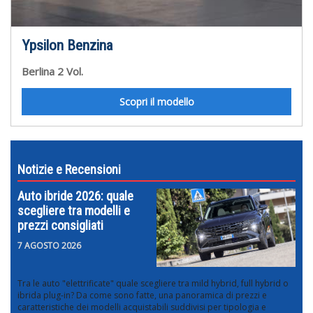
Ypsilon Benzina
Berlina 2 Vol.
Scopri il modello
Notizie e Recensioni
Auto ibride 2026: quale
scegliere tra modelli e
prezzi consigliati
7 AGOSTO 2026
Tra le auto "elettrificate" quale scegliere tra mild hybrid, full hybrid o
ibrida plug-in? Da come sono fatte, una panoramica di prezzi e
caratteristiche dei modelli acquistabili suddivisi per tipologia e