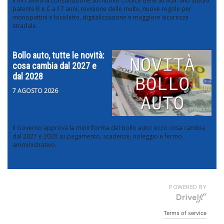
Il MIT avvia la consultazione sul nuovo Codice della Strada: allo studio
patente B e C a 17 anni, revisione delle multe, nuove regole per
monopattini e biciclette, digitalizzazione e maggiore sicurezza
stradale.
Bollo auto, tutte le novità:
cosa cambia dal 2027 e
dal 2028
7 AGOSTO 2026
Il Governo approva la miniriforma del bollo auto: ecco cosa cambia
dal 2027 e 2028 su pagamento, scadenze, noleggio e fermo
amministrativo.
POWERED BY
Terms of service