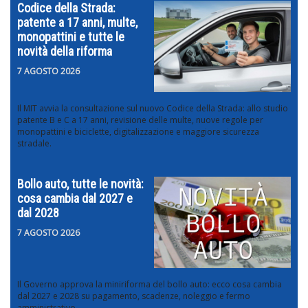
Codice della Strada:
patente a 17 anni, multe,
monopattini e tutte le
novità della riforma
7 AGOSTO 2026
Il MIT avvia la consultazione sul nuovo Codice della Strada: allo studio
patente B e C a 17 anni, revisione delle multe, nuove regole per
monopattini e biciclette, digitalizzazione e maggiore sicurezza
stradale.
Bollo auto, tutte le novità:
cosa cambia dal 2027 e
dal 2028
7 AGOSTO 2026
Il Governo approva la miniriforma del bollo auto: ecco cosa cambia
dal 2027 e 2028 su pagamento, scadenze, noleggio e fermo
amministrativo.