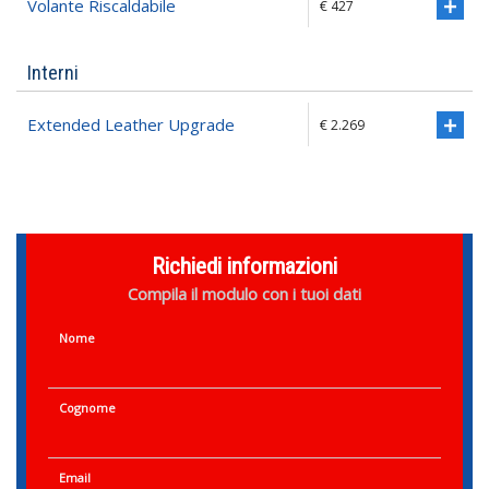
Volante Riscaldabile
€ 427
Interni
Extended Leather Upgrade
€ 2.269
Richiedi informazioni
Compila il modulo con i tuoi dati
Nome
Cognome
Email