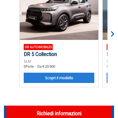
DR AUTOMOBILES
SEAT
DR 5 Collection
Nuov
SUV
SUV
5Porte
Da € 20.900
5Porte
Scopri il modello
Richiedi informazioni