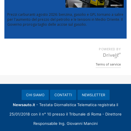
Prezzi carburanti agosto 2026: benzina, gasolio e GPL tornano a salire
per l'aumento del prezzo del petrolio e le tensioni in Medio Oriente. Il
Governo proroga taglio delle accise sul gasolio.
POWERED BY
Terms of service
CHI SIAMO
CONTATTI
NEWSLETTER
Newsauto.it
- Testata Giornalistica Telematica registrata il
25/01/2018 con il n° 10 presso il Tribunale di Roma - Direttore
Responsabile Ing. Giovanni Mancini