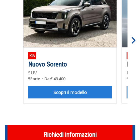
KIA
VOLK
Nuovo Sorento
Multi
SUV
Monov
5Porte
Da € 49.400
5Porte
Scopri il modello
Richiedi informazioni