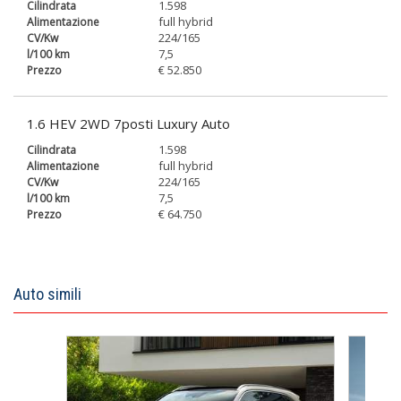
1.598
full hybrid
224/165
7,5
€ 52.850
1.6 HEV 2WD 7posti Luxury Auto
1.598
full hybrid
224/165
7,5
€ 64.750
Auto simili