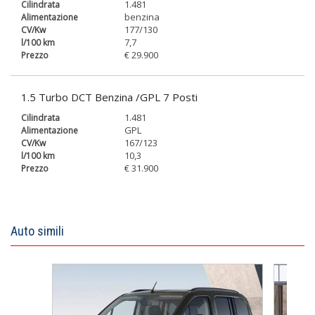
1.481
benzina
177/130
7,7
€ 29.900
1.5 Turbo DCT Benzina /GPL 7 Posti
1.481
GPL
167/123
10,3
€ 31.900
Auto simili