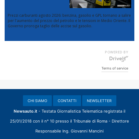
Prezzi carburanti agosto 2026: benzina, gasolio e GPL tornano a salire
per l'aumento del prezzo del petrolio e le tensioni in Medio Oriente. Il
Governo proroga taglio delle accise sul gasolio.
POWERED BY
Terms of service
CHI SIAMO
CONTATTI
NEWSLETTER
Newsauto.it
- Testata Giornalistica Telematica registrata il
25/01/2018 con il n° 10 presso il Tribunale di Roma - Direttore
Responsabile Ing. Giovanni Mancini