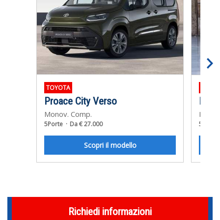
TOYOTA
VOLK
Proace City Verso
Nuov
Monov. Comp.
Monov
5Porte
Da € 27.000
5Porte
Scopri il modello
Richiedi informazioni