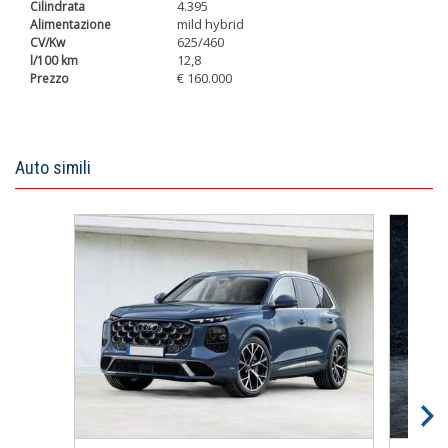
4.395
mild hybrid
625/460
12,8
€ 160.000
Auto simili