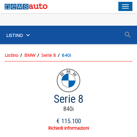
Men
SUV
LISTINO
Listino
BMW
Serie 8
840i
Chiusura Centralizzata Scheda
Sistema Antifurto
Climatizzatore Con Controlli Posteriori Climatizzatore A
Controllo Automatico
Serie 8
Comandi Ventilazione Secondari Sedile Pass. E Posteriore
840i
Individuale
€ 115.100
Sistema Di Ventilazione Con Filtro Carboni Attivi E Filtro Al
Plasma Comandi Touch Screen E Riscaldatore Motore
Richiedi informazioni