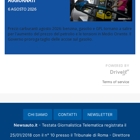
AGGIORNATI
6 AGOSTO 2026
Prezzi carburanti agosto 2026: benzina, gasolio e GPL tornano a salire
per l'aumento del prezzo del petrolio e le tensioni in Medio Oriente. Il
Governo proroga taglio delle accise sul gasolio.
POWERED BY
Terms of service
CHI SIAMO
CONTATTI
NEWSLETTER
Newsauto.it
- Testata Giornalistica Telematica registrata il
25/01/2018 con il n° 10 presso il Tribunale di Roma - Direttore