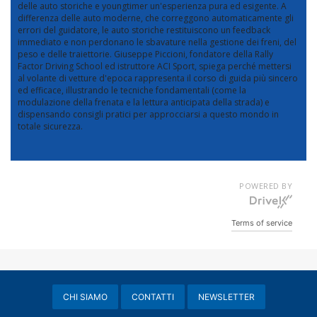
delle auto storiche e youngtimer un'esperienza pura ed esigente. A
differenza delle auto moderne, che correggono automaticamente gli
errori del guidatore, le auto storiche restituiscono un feedback
immediato e non perdonano le sbavature nella gestione dei freni, del
peso e delle traiettorie. Giuseppe Piccioni, fondatore della Rally
Factor Driving School ed istruttore ACI Sport, spiega perché mettersi
al volante di vetture d'epoca rappresenta il corso di guida più sincero
ed efficace, illustrando le tecniche fondamentali (come la
modulazione della frenata e la lettura anticipata della strada) e
dispensando consigli pratici per approcciarsi a questo mondo in
totale sicurezza.
POWERED BY
Terms of service
CHI SIAMO
CONTATTI
NEWSLETTER