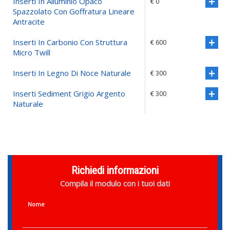
Inserti In Alluminio Opaco
€ 0
Spazzolato Con Goffratura Lineare
Antracite
Inserti In Carbonio Con Struttura
€ 600
Micro Twill
Inserti In Legno Di Noce Naturale
€ 300
Inserti Sediment Grigio Argento
€ 300
Naturale
Richiedi informazioni
Compila il modulo con i tuoi dati
Nome