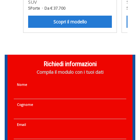
SUV
SUV
5Porte
Da € 37.700
5Porte
Scopri il modello
Richiedi informazioni
Compila il modulo con i tuoi dati
Nome
Cognome
Email