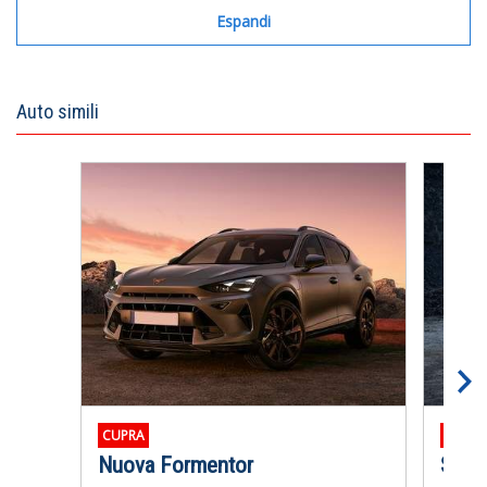
Espandi
Auto simili
CUPRA
ALFA 
Nuova Formentor
Stelv