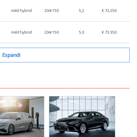
mild hybrid
204/150
5,2
€ 72.250
mild hybrid
204/150
5,0
€ 73.350
Espandi