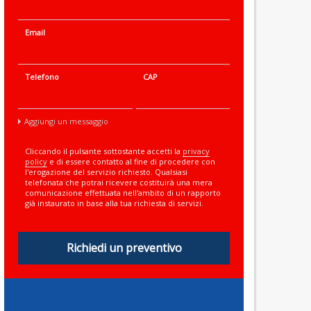
Email
Telefono
CAP
Aggiungi un messaggio
Cliccando il pulsante sottostante accetti la
privacy
policy
e di essere contatto al fine di procedere con
l'erogazione del servizio richiesto. Qualsiasi
telefonata che potrai ricevere costituirà una mera
comunicazione effettuata nell'ambito di un rapporto
già instaurato in base alla tua richiesta di servizi.
Richiedi un preventivo