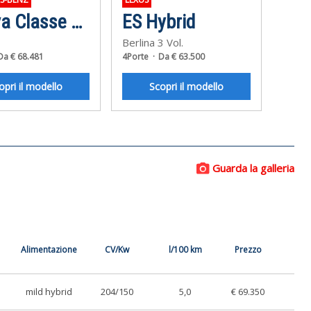
Nuova Classe E Station Wagon
ES Hybrid
V6
Berlina 3 Vol.
Wago
Da € 68.481
4Porte
Da € 63.500
5Porte
opri il modello
Scopri il modello
Guarda la galleria
Alimentazione
CV/Kw
l/100 km
Prezzo
mild hybrid
204/150
5,0
€ 69.350