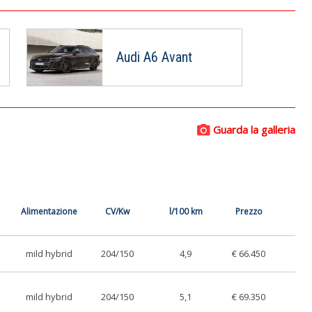
Audi A6 Avant
Guarda la galleria
Alimentazione
CV/Kw
l/100 km
Prezzo
mild hybrid
204/150
4,9
€ 66.450
mild hybrid
204/150
5,1
€ 69.350