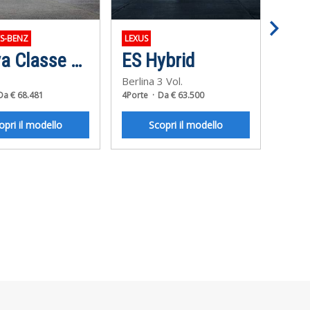
S-BENZ
LEXUS
VOLV
Nuova Classe E Station Wagon
ES Hybrid
V6
Berlina 3 Vol.
Wago
Da € 68.481
4Porte
Da € 63.500
5Porte
opri il modello
Scopri il modello