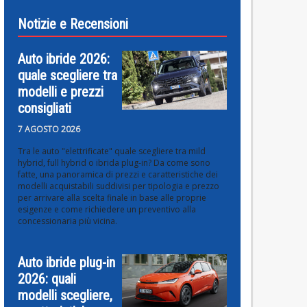
Notizie e Recensioni
Auto ibride 2026:
quale scegliere tra
modelli e prezzi
consigliati
7 AGOSTO 2026
Tra le auto "elettrificate" quale scegliere tra mild
hybrid, full hybrid o ibrida plug-in? Da come sono
fatte, una panoramica di prezzi e caratteristiche dei
modelli acquistabili suddivisi per tipologia e prezzo
per arrivare alla scelta finale in base alle proprie
esigenze e come richiedere un preventivo alla
concessionaria più vicina.
Auto ibride plug-in
2026: quali
modelli scegliere,