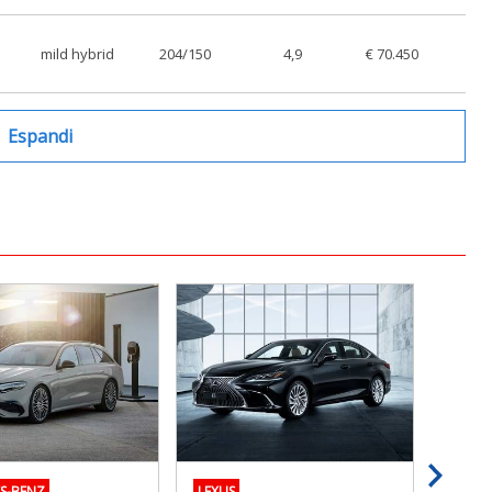
mild hybrid
204/150
4,9
€ 70.450
Espandi
S-BENZ
LEXUS
VOLV