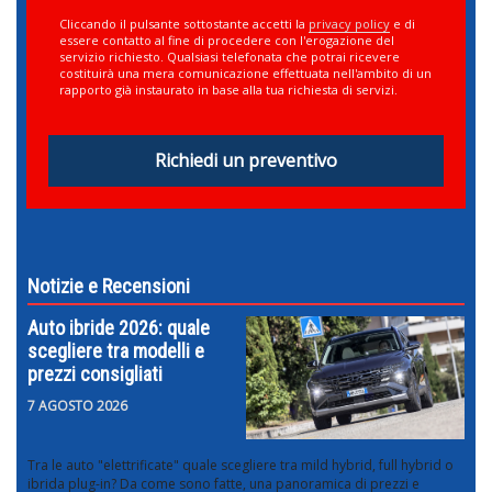
Cliccando il pulsante sottostante accetti la
privacy policy
e di
essere contatto al fine di procedere con l'erogazione del
servizio richiesto. Qualsiasi telefonata che potrai ricevere
costituirà una mera comunicazione effettuata nell'ambito di un
rapporto già instaurato in base alla tua richiesta di servizi.
Richiedi un preventivo
Notizie e Recensioni
Auto ibride 2026: quale
scegliere tra modelli e
prezzi consigliati
7 AGOSTO 2026
Tra le auto "elettrificate" quale scegliere tra mild hybrid, full hybrid o
ibrida plug-in? Da come sono fatte, una panoramica di prezzi e