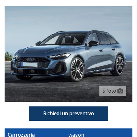
11,90 Schermo Display Pannello Strumenti 1, 30,2 E
Controllo Con Rullo, 14,50 Schermo Display Touch Screen,
Plancia Centrale 1, 36,8, Fisso, No E Televisione
Computer Con Consumo Medio
Indic. Pressione Insuff. Pneumatici Display Pressione E
Sensore Sul Cerchio
Pannello Strumenti Con Schermo Tft Riconfigurabile
Riconoscimento Segnaletica Stradale
Servosterzo Ad Assistenza Variabile, Elettrico E
Cremagliera Variabile
5 foto
Volante In Alluminio+pelle Reg. In Altezza, Reg. In
Profondità, Multifunzione E Comandi Touch
Portabicchiere Ai Sedili Anteriori
Richiedi un preventivo
Inserti Pregiati: Colore Brillante Sulla Consolle Centrale,
Colore Brillante Sulle Portiere E Tessuto Sul Cruscotto
Carrozzeria
wagon