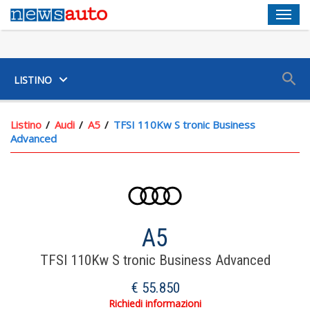
Men
SUV
LISTINO
Listino
Audi
A5
TFSI 110Kw S tronic Business
Advanced
A5
TFSI 110Kw S tronic Business Advanced
€ 55.850
Chiusura Centralizzata Scheda
Richiedi informazioni