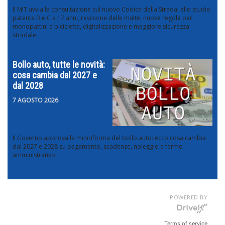
Il MIT avvia la consultazione sul nuovo Codice della Strada: allo studio
patente B e C a 17 anni, revisione delle multe, nuove regole per
monopattini e biciclette, digitalizzazione e maggiore sicurezza
stradale.
Bollo auto, tutte le novità:
cosa cambia dal 2027 e
dal 2028
7 AGOSTO 2026
Il Governo approva la miniriforma del bollo auto: ecco cosa cambia
dal 2027 e 2028 su pagamento, scadenze, noleggio e fermo
amministrativo.
POWERED BY
Terms of service