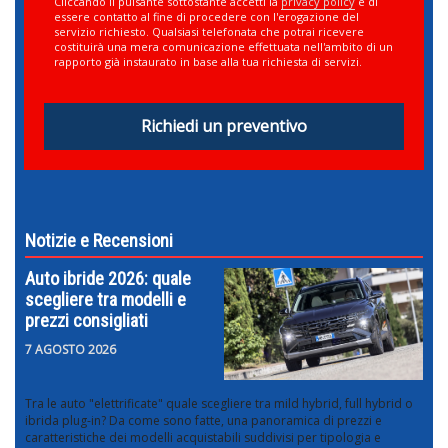
Cliccando il pulsante sottostante accetti la
privacy policy
e di
essere contatto al fine di procedere con l'erogazione del
servizio richiesto. Qualsiasi telefonata che potrai ricevere
costituirà una mera comunicazione effettuata nell'ambito di un
rapporto già instaurato in base alla tua richiesta di servizi.
Richiedi un preventivo
Notizie e Recensioni
Auto ibride 2026: quale
scegliere tra modelli e
prezzi consigliati
7 AGOSTO 2026
Tra le auto "elettrificate" quale scegliere tra mild hybrid, full hybrid o
ibrida plug-in? Da come sono fatte, una panoramica di prezzi e
caratteristiche dei modelli acquistabili suddivisi per tipologia e