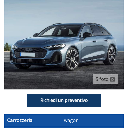
Pannello Strumenti Con Schermo Tft Riconfigurabile
Riconoscimento Segnaletica Stradale
Climatizzatore Con Controlli Posteriori Climatizzatore A
Controllo Automatico
Comandi Ventilazione Secondari Sedile Pass. E Sedili Post.
Sistema Di Ventilazione Con Filtro Carboni Attivi Comandi
Touch Screen E Riscaldatore Motore
Servosterzo Ad Assistenza Variabile, Elettrico E
Cremagliera Variabile
5 foto
Volante In Alluminio+pelle Reg. In Altezza, Reg. In
Profondità, Multifunzione E Comandi Touch
Portabicchiere Ai Sedili Anteriori
Richiedi un preventivo
Inserti Pregiati: Colore Brillante Sulla Consolle Centrale,
Colore Brillante Sulle Portiere E Tessuto Sul Cruscotto
Carrozzeria
wagon
Tappetini