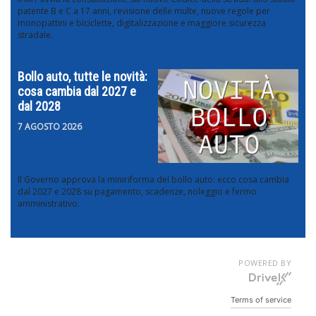
patente B e C a 17 anni, revisione delle multe, nuove regole per
monopattini e biciclette, digitalizzazione e maggiore sicurezza
stradale.
Bollo auto, tutte le novità:
cosa cambia dal 2027 e
dal 2028
7 AGOSTO 2026
Il Governo approva la miniriforma del bollo auto: ecco cosa cambia
dal 2027 e 2028 su pagamento, scadenze, noleggio e fermo
amministrativo.
POWERED BY
Terms of service